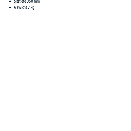
Sitztiefe 350 mm
Gewicht 7 kg
Produktgalerie überspringen