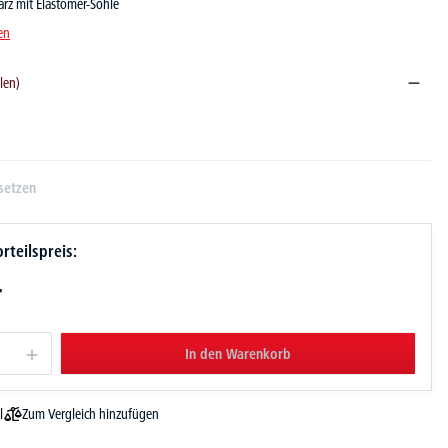
arz mit Elastomer-Sohle
en
len)
setzen
rteilspreis:
-
In den Warenkorb
Zum Vergleich hinzufügen
l