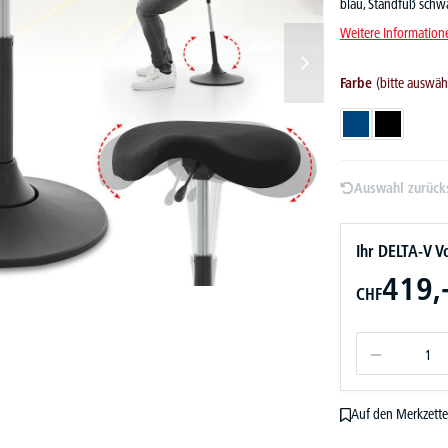
blau, Standfuß schw
Weitere Information
Farbe
(bitte auswäh
Blau
Schwarz
Auswahl zurück
Ihr DELTA-V Vo
419,
CHF
Auf den Merkzette