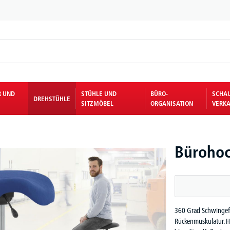
R UND
STÜHLE UND
BÜRO-
SCHA
DREHSTÜHLE
SITZMÖBEL
ORGANISATION
VERKA
Bürohoc
360 Grad Schwingeff
Rückenmuskulatur. Hö