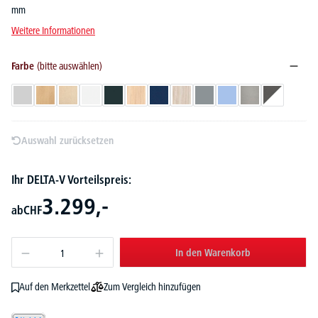
mm
Weitere Informationen
Farbe
(bitte auswählen)
Lichtgrau
Buchedekor
Ahorndekor
Weiß
Anthrazit
Eiche hell
Dunkelblau
Eiche gekalkt
Grau
Hellblau
Hellgrau
Weiß/Anthra
Auswahl zurücksetzen
Ihr DELTA-V Vorteilspreis:
3.299,-
ab
CHF
In den Warenkorb
Zum Vergleich hinzufügen
Auf den Merkzettel