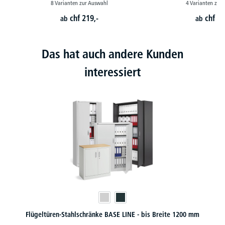
8 Varianten zur Auswahl
4 Varianten zur
chf
219,-
chf
42
ab
ab
Das hat auch andere Kunden
interessiert
Rollcontainer Holz - hervorragende Funktionalität