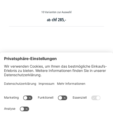
chf
362,-
So erreichen Sie uns
Montags bis Freitags von 08:30 - 17:00 Uhr
+41 44 240 / 11 55
+41 44 240 / 11 57
info@office-trade.ch
Oder über unser
Kontaktformular
.
OFFICE TRADE