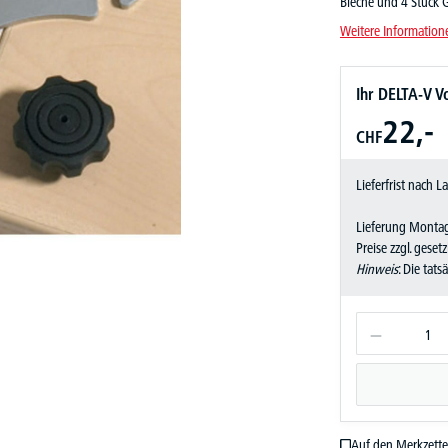
Bleche und 4 Stück G
Weitere Information
Ihr DELTA-V Vo
22,-
CHF
Lieferfrist nach 
Lieferung Montag
Preise zzgl. geset
Hinweis
: Die tat
Auf den Merkzette