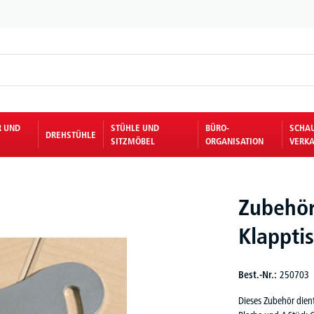
R UND
STÜHLE UND
BÜRO-
SCHA
DREHSTÜHLE
SITZMÖBEL
ORGANISATION
VERKA
Zubehör
Klappti
Best.-Nr.:
250703
Dieses Zubehör dient