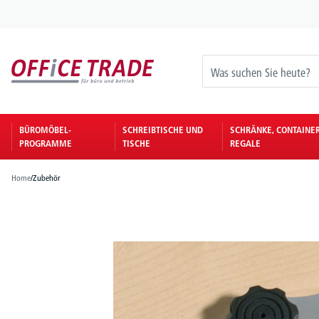
springen
Zur Hauptnavigation springen
BÜROMÖBEL-
SCHREIBTISCHE UND
SCHRÄNKE, CONTAINE
PROGRAMME
TISCHE
REGALE
Home
/
Zubehör
Bildergalerie überspringen