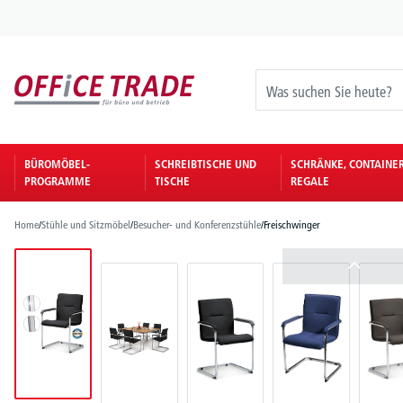
springen
Zur Hauptnavigation springen
BÜROMÖBEL-
SCHREIBTISCHE UND
SCHRÄNKE, CONTAINE
PROGRAMME
TISCHE
REGALE
Home
/
Stühle und Sitzmöbel
/
Besucher- und Konferenzstühle
/
Freischwinger
Bildergalerie überspringen