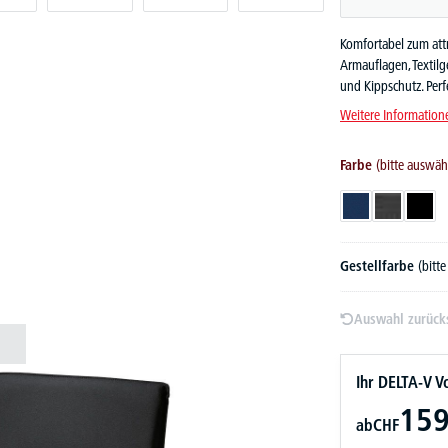
Komfortabel zum attr
Armauflagen, Textil
und Kippschutz. Perf
Weitere Information
Farbe
(bitte auswäh
Dunkelblau
Dunkelgrau
Schw
Gestellfarbe
(bitt
Auswahl zurück
Ihr DELTA-V Vo
159
ab
CHF