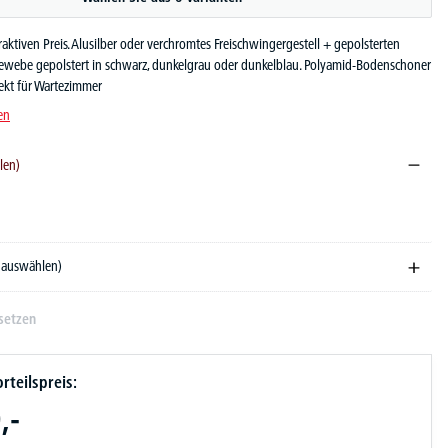
aktiven Preis. Alusilber oder verchromtes Freischwingergestell + gepolsterten
gewebe gepolstert in schwarz, dunkelgrau oder dunkelblau. Polyamid-Bodenschoner
ekt für Wartezimmer
en
len)
arz
e auswählen)
setzen
rteilspreis:
,-