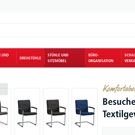
R UND
STÜHLE UND
BÜRO-
SCHA
DREHSTÜHLE
SITZMÖBEL
ORGANISATION
VERKA
Komfortabel 
Besuche
Textilg