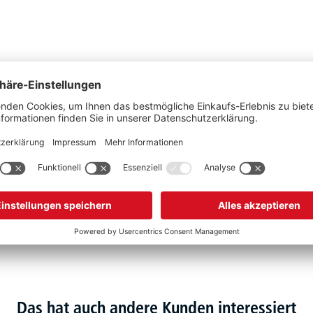
Schwarz
75
mm
1,5
kg
Polyamid
Stück
Das hat auch andere Kunden interessiert