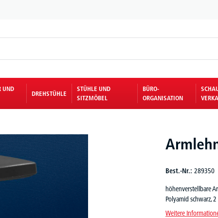
R UND
STÜHLE UND
BÜRO-
SCHA
DREHSTÜHLE
SITZMÖBEL
ORGANISATION
VERKA
Armlehn
Best.-Nr.:
289350
höhenverstellbare A
Polyamid schwarz, 2
Weitere Information