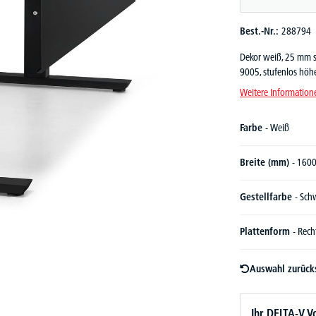
Best.-Nr.:
288794
Dekor weiß, 25 mm st
9005, stufenlos höh
Weitere Information
Farbe
- Weiß
Breite (mm)
- 160
Gestellfarbe
- Sch
Plattenform
- Rech
Auswahl zurück
Ihr DELTA-V Vo