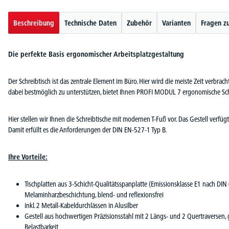
Beschreibung
Technische Daten
Zubehör
Varianten
Fragen z
Die perfekte Basis ergonomischer Arbeitsplatzgestaltung
Der Schreibtisch ist das zentrale Element im Büro. Hier wird die meiste Zeit verbra
dabei bestmöglich zu unterstützen, bietet Ihnen PROFI MODUL 7 ergonomische Sch
Hier stellen wir Ihnen die Schreibtische mit modernen T-Fuß vor. Das Gestell ver
Damit erfüllt es die Anforderungen der DIN EN-527-1 Typ B.
Ihre Vorteile:
Tischplatten aus 3-Schicht-Qualitätsspanplatte (Emissionsklasse E1 nach DIN
Melaminharzbeschichtung, blend- und reflexionsfrei
inkl. 2 Metall-Kabeldurchlässen in Alusilber
Gestell aus hochwertigen Präzisionsstahl mit 2 Längs- und 2 Quertraversen, g
Belastbarkeit