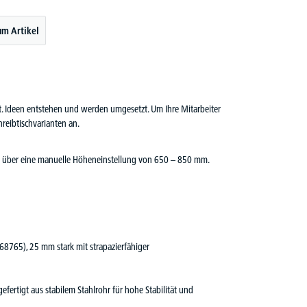
um Artikel
cht. Ideen entstehen und werden umgesetzt. Um Ihre Mitarbeiter
reibtischvarianten an.
fügt über eine manuelle Höheneinstellung von 650 – 850 mm.
 68765), 25 mm stark mit strapazierfähiger
efertigt aus stabilem Stahlrohr für hohe Stabilität und