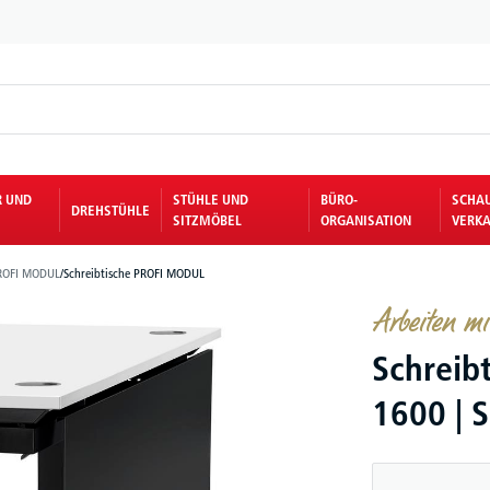
R UND
STÜHLE UND
BÜRO-
SCHA
DREHSTÜHLE
SITZMÖBEL
ORGANISATION
VERKA
ROFI MODUL
/
Schreibtische PROFI MODUL
Arbeiten 
Schreib
1600 | 