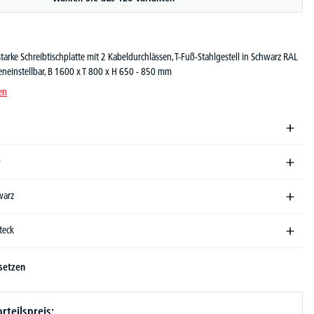
arke Schreibtischplatte mit 2 Kabeldurchlässen, T-Fuß-Stahlgestell in Schwarz RAL
eneinstellbar, B 1600 x T 800 x H 650 - 850 mm
en
0
warz
teck
setzen
rteilspreis: