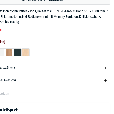
stellbarer Schreibtisch - Top Qualität MADE IN GERMANY! Höhe 650 - 1300 mm, 2
Elektromotoren, inkl. Bedienelement mit Memory-Funktion, Kollisionsschutz,
sch bis 100 kg
en
len)
ndekor
Weiß
Nussdekor
Anthrazit
Eiche hell
 auswählen)
e auswählen)
setzen
rteilspreis: