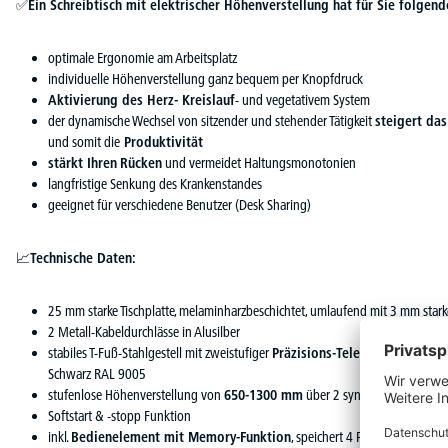
✅
Ein Schreibtisch mit elektrischer Höhenverstellung hat für Sie folgende
optimale Ergonomie am Arbeitsplatz
individuelle Höhenverstellung ganz bequem per Knopfdruck
Aktivierung des Herz- Kreislauf
- und vegetativem System
der dynamische Wechsel von sitzender und stehender Tätigkeit
steigert da
und somit die
Produktivität
stärkt Ihren
Rücken
und vermeidet Haltungsmonotonien
langfristige Senkung des Krankenstandes
geeignet für verschiedene Benutzer (Desk Sharing)
📈
Technische Daten:
25 mm starke Tischplatte, melaminharzbeschichtet, umlaufend mit 3 mm star
2 Metall-Kabeldurchlässe in Alusilber
stabiles T-Fuß-Stahlgestell mit zweistufiger
Präzisions-Teleskopsäule
, pul
Schwarz RAL 9005
stufenlose Höhenverstellung von
650-1300 mm
über 2 synchron gesteuert
Softstart & -stopp Funktion
inkl.
Bedienelement mit Memory-Funktion
, speichert 4 Positionen