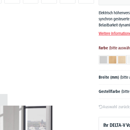
Elektrisch höhenver
synchron gesteuerte 
Belastbarkeit dynami
Weitere Information
Farbe
(bitte auswäh
Lichtgrau
Buchedekor
Ahor
Breite (mm)
(bitte
Gestellfarbe
(bitt
Auswahl zurück
Ihr DELTA-V Vo