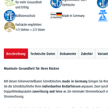
für mehr Gesundheit
Stehtische
und Erfolg
Kollisionsschutz
Made in Germany
Fachärzte empfehlen:
1/3 Stehen + 2/3 Sitzen
Beschreibung
Technische Daten
Dokumente
Zubehör
Varian
Maximale Gesundheit für Ihren Rücken
Mit diesen höhenverstellbaren Schreibtischen,
made in Germany
, bringen Sie I
Sie die Schreibtischhöhe Ihren
individuellen Bedürfnissen
anpassen. Zwei synchr
Doppelteleskopsäulen
zuverlässig und leise
an. Ein minimaler Stromverbrauch vo
Stromrechnung.