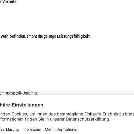
 Vorteile:
s Wohlbefinden
, erhöht die geistige
Leistungsfähigkeit
kem Kunststoff-Umleimer
verbeschichtet in Alusilber RAL 9006, Weiß RAL 9016 oder
e Elektromotoren