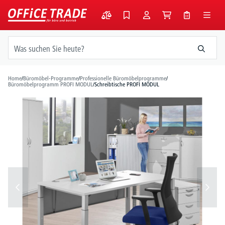
alt springen
Home
/
Büromöbel-Programme
/
Professionelle Büromöbelprogramme
/
Büromöbelprogramm PROFI MODUL
/
Schreibtische PROFI MODUL
Bildergalerie überspringen