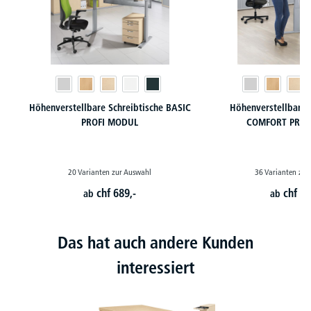
Höhenverstellbare Schreibtische BASIC
Höhenverstellbare 
PROFI MODUL
COMFORT PROF
20 Varianten zur Auswahl
36 Varianten zur
chf
689,-
chf
79
ab
ab
Das hat auch andere Kunden
interessiert