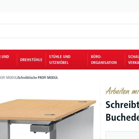
R UND
STÜHLE UND
BÜRO-
SCHA
DREHSTÜHLE
SITZMÖBEL
ORGANISATION
VERKA
ROFI MODUL
/
Schreibtische PROFI MODUL
Arbeiten 
Schreib
Buchedek