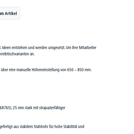
um Artikel
cht. Ideen entstehen und werden umgesetzt. Um Ihre Mitarbeiter
reibtischvarianten an.
fügt über eine manuelle Höheneinstellung von 650 – 850 mm.
 68765), 25 mm stark mit strapazierfähiger
efertigt aus stabilem Stahlrohr für hohe Stabilität und