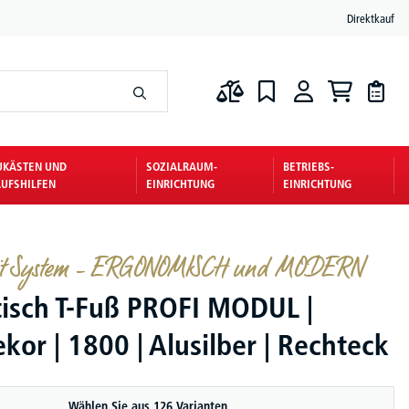
Direktkauf
UKÄSTEN UND
SOZIALRAUM-
BETRIEBS-
UFSHILFEN
EINRICHTUNG
EINRICHTUNG
mit System – ERGONOMISCH und MODERN
tisch T-Fuß PROFI MODUL |
or | 1800 | Alusilber | Rechteck
Wählen Sie aus 126 Varianten