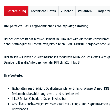
Beschreibung
Technische Daten
Zubehör
Varianten
Fragen z
Die perfekte Basis ergonomischer Arbeitsplatzgestaltung
Der Schreibtisch ist das zentrale Element im Büro. Hier wird die meiste Zeit verbra
dabei bestmöglich zu unterstützen, bietet Ihnen PROFI MODUL 7 ergonomische Sch
Hier stellen wir Ihnen die Schreibtische mit modernen T-Fuß vor. Das Gestell ver
Damit erfüllt es die Anforderungen der DIN EN-527-1 Typ B.
Ihre Vorteile:
Tischplatten aus 3-Schicht-Qualitätsspanplatte (Emissionsklasse E1 nach DIN
Melaminharzbeschichtung, blend- und reflexionsfrei
inkl. 2 Metall-Kabeldurchlässen in Alusilber
Gestell aus hochwertigen Präzisionsstahl mit 2 Längs- und 2 Quertraversen, g
Belastbarkeit