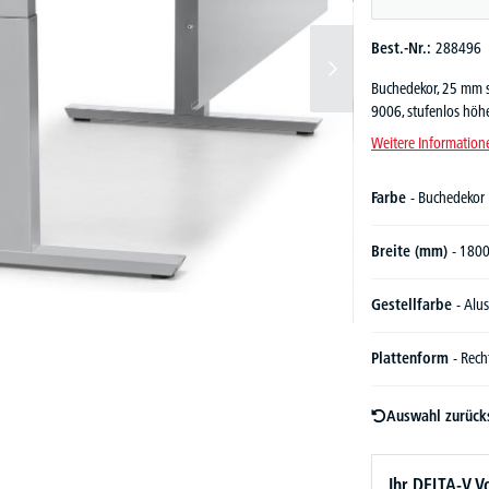
Best.-Nr.:
288496
Buchedekor, 25 mm st
9006, stufenlos höh
Weitere Information
Farbe
- Buchedekor
Breite (mm)
- 180
Gestellfarbe
- Alus
Plattenform
- Rech
Auswahl zurück
Ihr DELTA-V Vo