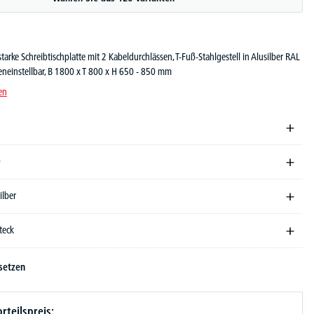
arke Schreibtischplatte mit 2 Kabeldurchlässen, T-Fuß-Stahlgestell in Alusilber RAL
eneinstellbar, B 1800 x T 800 x H 650 - 850 mm
en
0
ilber
teck
setzen
rteilspreis: