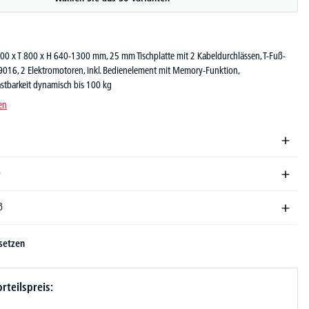
600 x T 800 x H 640-1300 mm, 25 mm Tischplatte mit 2 Kabeldurchlässen, T-Fuß-
 9016, 2 Elektromotoren, inkl. Bedienelement mit Memory-Funktion,
lastbarkeit dynamisch bis 100 kg
en
0
ß
setzen
rteilspreis: