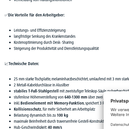
✅
Die Vorteile für den Arbeitgeber:
Leistungs- und Effizienzsteigerung
langfristige Senkung des Krankenstandes
Kostenoptimierung durch Desk- Sharing
Steigerung der Produktivität und Dienstleistungsqualität
📈
Technische Daten:
25 mm starke Tischplatte, melaminharzbeschichtet, umlaufend mit 3 mm star
2 Metall-Kabeldurchlässe in Alusilber
stabiles T-Fuß-Stahlgestell
mit zweistufiger Teleskop-Säule, pulverbeschi
stufenlose Höhenverstellung von
640-1300 mm
über zwei synchron gesteu
inkl.
Bedienelement mit Memory-Funktion
, speichert 3 Positionen
Kollisionsschutz
, für mehr Sicherheit am Arbeitsplatz
Belastung dynamisch: bis zu
100 kg
maximale Beinfreiheit durch traversenfreie Gestell-Konstruktion
Hub-Geschwindigkeit:
40 mm/s