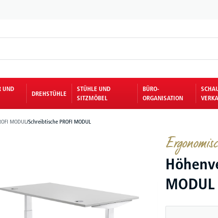
R UND
STÜHLE UND
BÜRO-
SCHA
DREHSTÜHLE
SITZMÖBEL
ORGANISATION
VERKA
ROFI MODUL
/
Schreibtische PROFI MODUL
Ergonomisc
Höhenve
MODUL |