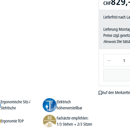
829,
CHF
Lieferfrist nach 
Lieferung Montag
Preise zzgl. geset
Hinweis
: Die tat
Auf den Merkzette
Ergonomische Sitz-/
Elektrisch
Stehtische
höhenverstellbar
Fachärzte empfehlen:
Ergonomie TOP
1/3 Stehen + 2/3 Sitzen