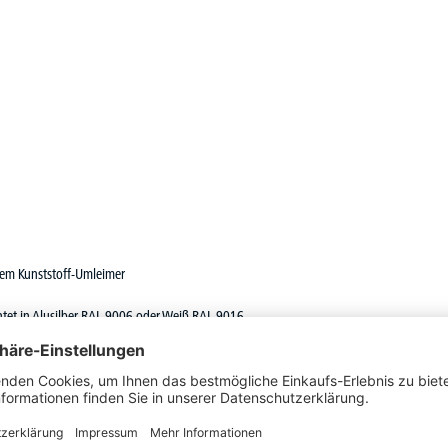
kem Kunststoff-Umleimer
chtet in Alusilber RAL 9006 oder Weiß RAL 9016
erte Elektromotoren