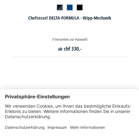
Chefsessel DELTA-FORMULA - Wipp-Mechanik
3 Varianten zur Auswahl
chf
330,-
ab
So erreichen Sie uns
Montags bis Freitags von 08:30 - 17:00 Uhr
+41 44 240 / 11 55
+41 44 240 / 11 57
info@office-trade.ch
Oder über unser
Kontaktformular
.