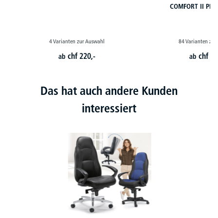
COMFORT II PR
4 Varianten zur Auswahl
84 Varianten zur
chf
220,-
chf
98
ab
ab
Das hat auch andere Kunden
interessiert