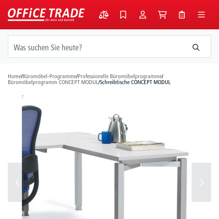
alt springen
Home
/
Büromöbel-Programme
/
Professionelle Büromöbelprogramme
/
Büromöbelprogramm CONCEPT MODUL
/
Schreibtische CONCEPT MODUL
Bildergalerie überspringen