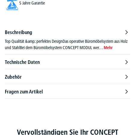
5 Jahre Garantie
Beschreibung
Top Qualität &amp; perfektes DesignDas operative Büromöbelsystem aus Holz
und StahlBei dem Büromöbelsystem CONCEPT MODUL wer…
Mehr
Technische Daten
Zubehör
Fragen zum Artikel
Produktgalerie überspringen
Vervollständigen Sie Ihr CONCEPT