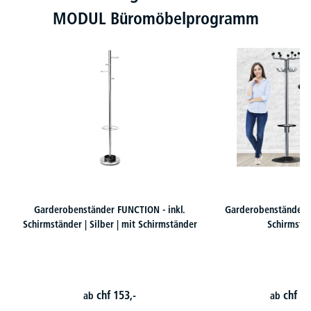
MODUL Büromöbelprogramm
Garderobenständer FUNCTION - inkl.
Garderobenständer C
Schirmständer | Silber | mit Schirmständer
Schirmstä
chf
153,-
chf
18
ab
ab