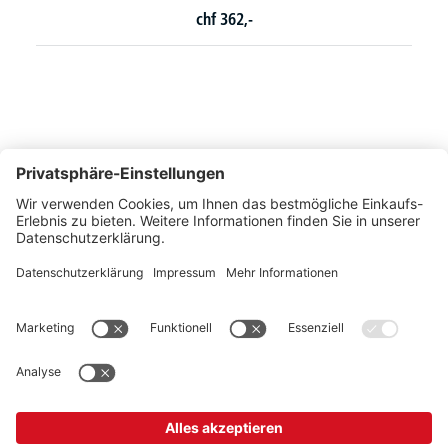
chf
362,-
So erreichen Sie uns
Montags bis Freitags von 08:30 - 17:00 Uhr
+41 44 240 / 11 55
+41 44 240 / 11 57
info@office-trade.ch
Oder über unser
Kontaktformular
.
OFFICE TRADE
Unser Angebot richtet sich ausschließlich an Industrie, Handel, Gewerbe und
vergleichbare Institutionen.