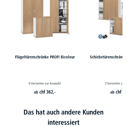
Flügeltürenschränke PROFI Bicolour
Schiebetürenschränke
9 Varianten zur Auswahl
3 Varianten zur
chf
362,-
chf
41
ab
ab
Das hat auch andere Kunden
interessiert