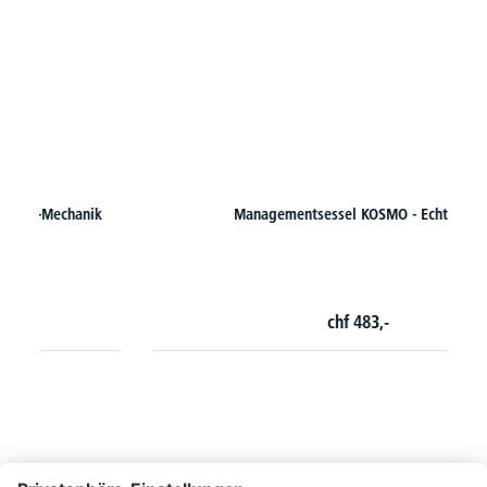
Managementsessel KOSMO - Echtleder
chf
483,-
So erreichen Sie uns