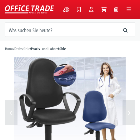
alt springen
Home
/
Drehstühle
/
Praxis- und Laborstühle
Bildergalerie überspringen