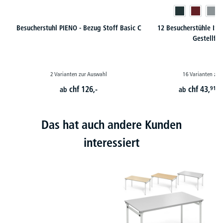
Besucherstuhl PIENO - Bezug Stoff Basic C
12 Besucherstühle ISO 
Gestellfa
2 Varianten zur Auswahl
16 Varianten zur
chf
126,-
chf
43,
91
ab
ab
p
Das hat auch andere Kunden
interessiert