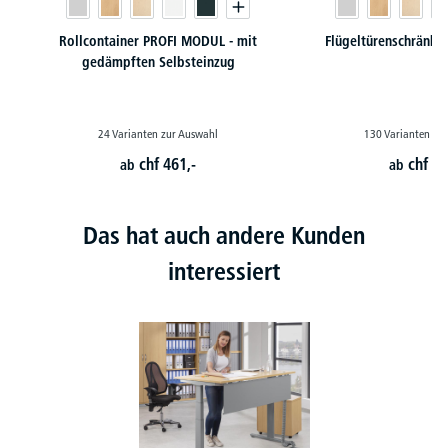
Rollcontainer PROFI MODUL - mit
Flügeltürenschränk
gedämpften Selbsteinzug
24 Varianten zur Auswahl
130 Varianten zu
chf
461,-
chf
24
ab
ab
Das hat auch andere Kunden
interessiert