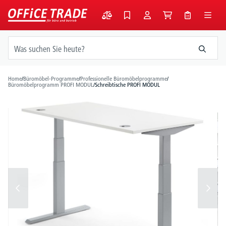
alt springen
Home
/
Büromöbel-Programme
/
Professionelle Büromöbelprogramme
/
Büromöbelprogramm PROFI MODUL
/
Schreibtische PROFI MODUL
Bildergalerie überspringen