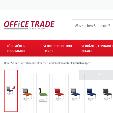
springen
Zur Hauptnavigation springen
BÜROMÖBEL-
SCHREIBTISCHE UND
SCHRÄNKE, CONTAINE
PROGRAMME
TISCHE
REGALE
Home
/
Stühle und Sitzmöbel
/
Besucher- und Konferenzstühle
/
Freischwinger
Bildergalerie überspringen