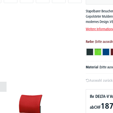
Stapelbarer Besucher
Gepolsteter Muldensi
modernes Design. VE
Weitere Information
Farbe
(bitte auswäh
Anthrazit
Apfelgrün
Blau
Material
(bitte au
Auswahl zurück
Ihr DELTA-V Vo
187
ab
CHF