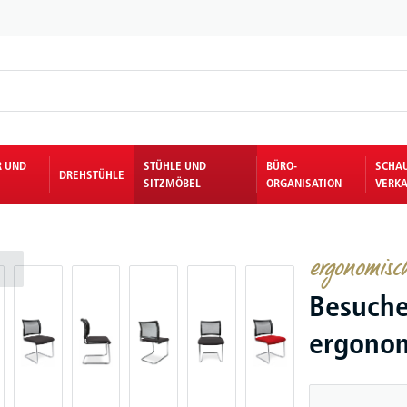
R UND
STÜHLE UND
BÜRO-
SCHA
DREHSTÜHLE
SITZMÖBEL
ORGANISATION
VERKA
ergonomisc
Besuche
ergonom