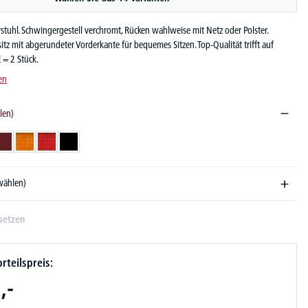
stuhl. Schwingergestell verchromt, Rücken wahlweise mit Netz oder Polster.
tz mit abgerundeter Vorderkante für bequemes Sitzen. Top-Qualität trifft auf
 = 2 Stück.
en
len)
Bordeaux
Orange
Rot
Schwarz
swählen)
setzen
rteilspreis:
,-