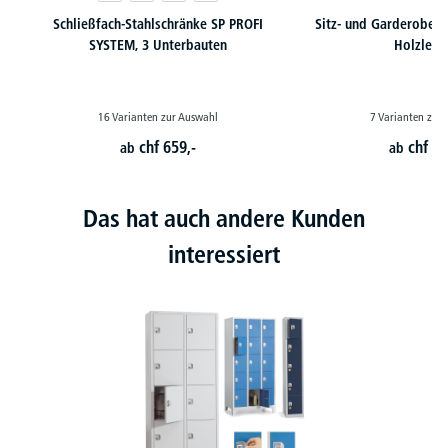
Schließfach-Stahlschränke SP PROFI
Sitz- und Garderoben
SYSTEM, 3 Unterbauten
Holzleis
16 Varianten zur Auswahl
7 Varianten zur
chf
659,-
chf
23
ab
ab
Das hat auch andere Kunden
interessiert