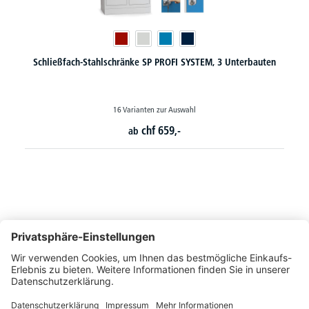
ahlschränke SP PROFI SYSTEM, 3 Unterbauten
Postverteilerschrän
16 Varianten zur Auswahl
30 
chf
659,-
ab
So erreichen Sie uns
Montags bis Freitags von 08:30 - 17:00 Uhr
+41 44 240 / 11 55
+41 44 240 / 11 57
info@office-trade.ch