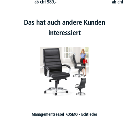
chf
989,-
chf
46
ab
ab
Das hat auch andere Kunden
interessiert
Chefsessel DELTA-FORMULA - Wipp-Mechanik