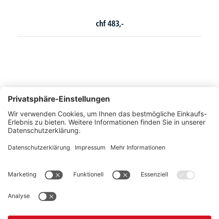
3 Varianten zur Auswahl
chf
330,-
ab
So erreichen Sie uns
Montags bis Freitags von 08:30 - 17:00 Uhr
+41 44 240 / 11 55
+41 44 240 / 11 57
info@office-trade.ch
Oder über unser
Kontaktformular
.
OFFICE TRADE
Unser Angebot richtet sich ausschließlich an Industrie, Handel, Gewerbe und