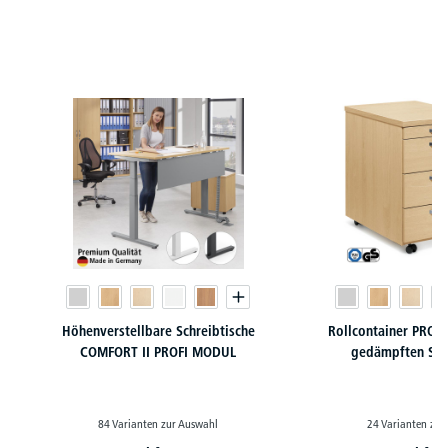
Produktgalerie überspringen
Höhenverstellbare Schreibtische
Rollcontainer PROF
COMFORT II PROFI MODUL
gedämpften Sel
84 Varianten zur Auswahl
24 Varianten zur