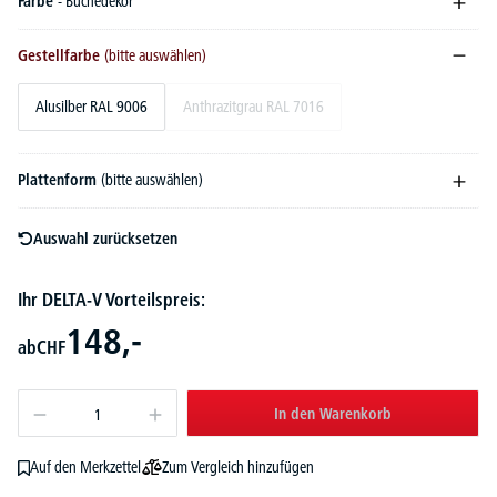
Farbe
- Buchedekor
Gestellfarbe
(bitte auswählen)
Alusilber RAL 9006
Anthrazitgrau RAL 7016
Plattenform
(bitte auswählen)
Auswahl zurücksetzen
Ihr DELTA-V Vorteilspreis:
148,-
ab
CHF
In den Warenkorb
Zum Vergleich hinzufügen
Auf den Merkzettel