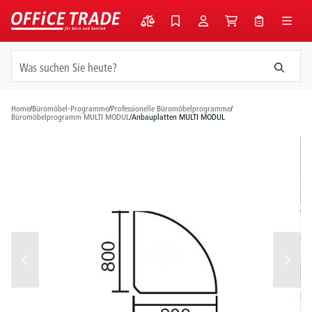
alt springen
Home
/
Büromöbel-Programme
/
Professionelle Büromöbelprogramme
/
Büromöbelprogramm MULTI MODUL
/
Anbauplatten MULTI MODUL
Bildergalerie überspringen