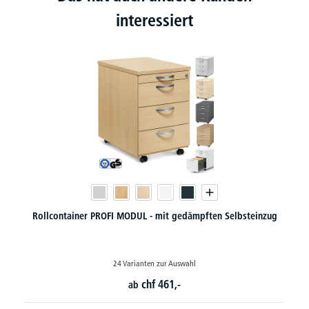
interessiert
dämpften Selbsteinzug
Standcontainer PROFI MODUL - mit gedämpft
ahl
18 Varianten zur Auswahl
chf
604,-
ab