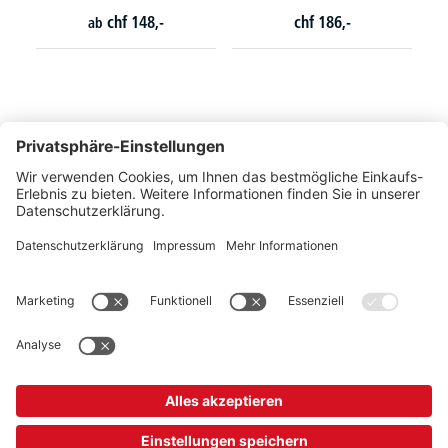
chf
148,-
chf
186,-
ab
So erreichen Sie uns
Montags bis Freitags von 08:30 - 17:00 Uhr
+41 44 240 / 11 55
+41 44 240 / 11 57
info@office-trade.ch
Oder über unser
Kontaktformular
.
OFFICE TRADE
Unser Angebot richtet sich ausschließlich an Industrie, Handel, Gewerbe und
vergleichbare Institutionen.
* Alle Preise verstehen sich zzgl. gesetzlicher MwSt.