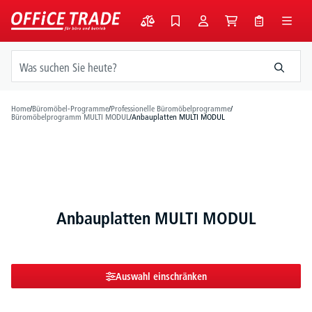
alt springen
Home
/
Büromöbel-Programme
/
Professionelle Büromöbelprogramme
/
Büromöbelprogramm MULTI MODUL
/
Anbauplatten MULTI MODUL
Anbauplatten MULTI MODUL
Auswahl einschränken