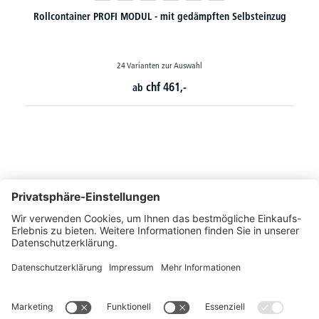
Rollcontainer PROFI MODUL - mit gedämpften Selbsteinzug
24 Varianten zur Auswahl
chf
461,-
ab
So erreichen Sie uns
Montags bis Freitags von 08:30 - 17:00 Uhr
+41 44 240 / 11 55
+41 44 240 / 11 57
info@office-trade.ch
Oder über unser
Kontaktformular
.