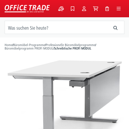
alt springen
Home
/
Büromöbel-Programme
/
Professionelle Büromöbelprogramme
/
Büromöbelprogramm PROFI MODUL
/
Schreibtische PROFI MODUL
Bildergalerie überspringen