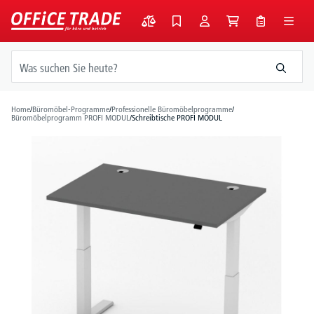
alt springen
Home
/
Büromöbel-Programme
/
Professionelle Büromöbelprogramme
/
Büromöbelprogramm PROFI MODUL
/
Schreibtische PROFI MODUL
Bildergalerie überspringen