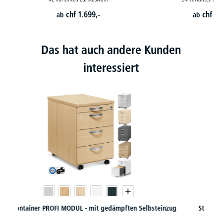
chf
1.699,-
chf
46
ab
ab
Das hat auch andere Kunden
interessiert
Standcontainer PROFI MODUL - mit gedämpftem Selbsteinzug