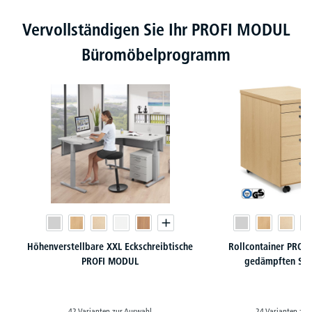
Produktgalerie überspringen
Vervollständigen Sie Ihr PROFI MODUL
Büromöbelprogramm
Höhenverstellbare XXL Eckschreibtische
Rollcontainer PROF
PROFI MODUL
gedämpften Sel
42 Varianten zur Auswahl
24 Varianten zur