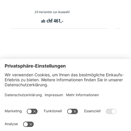
18 Varianten zur Auswahl
chf
604,-
ab
So erreichen Sie uns
Montags bis Freitags von 08:30 - 17:00 Uhr
+41 44 240 / 11 55
+41 44 240 / 11 57
info@office-trade.ch
Oder über unser
Kontaktformular
.
OFFICE TRADE