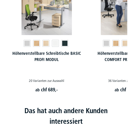
Höhenverstellbare Schreibtische BASIC
Höhenverstellbare 
PROFI MODUL
COMFORT PROF
20 Varianten zur Auswahl
36 Varianten zur
chf
689,-
chf
79
ab
ab
Das hat auch andere Kunden
interessiert