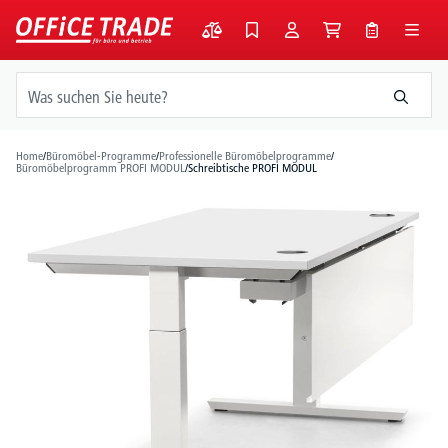
alt springen
Home
/
Büromöbel-Programme
/
Professionelle Büromöbelprogramme
/
Büromöbelprogramm PROFI MODUL
/
Schreibtische PROFI MODUL
Bildergalerie überspringen