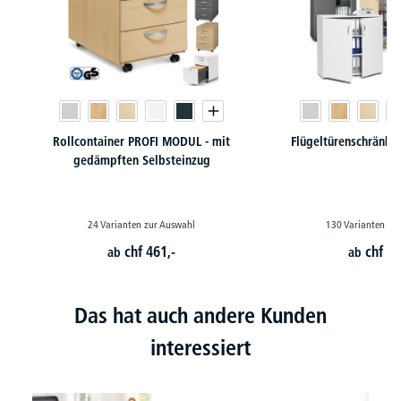
Rollcontainer PROFI MODUL - mit
Flügeltürenschränk
gedämpften Selbsteinzug
24 Varianten zur Auswahl
130 Varianten zu
chf
461,-
chf
24
ab
ab
Das hat auch andere Kunden
interessiert