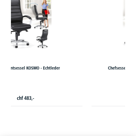
Chefsessel DELTA-FORMULA - Wipp-Mechanik
3 Varianten zur Auswahl
chf
330,-
ab