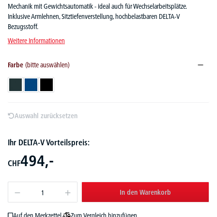
Mechanik mit Gewichtsautomatik - ideal auch für Wechselarbeitsplätze.
Inklusive Armlehnen, Sitztiefenverstellung, hochbelastbaren DELTA-V
Bezugsstoff.
Weitere Informationen
Farbe
(bitte auswählen)
Anthrazit
Blau
Schwarz
Auswahl zurücksetzen
Ihr DELTA-V Vorteilspreis:
494,-
CHF
In den Warenkorb
Zum Vergleich hinzufügen
Auf den Merkzettel