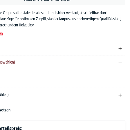
e Organisationstalente: alles gut und sicher verstaut, abschließbar durch
llauszüge für optimalen Zugriff, stabiler Korpus aus hochwertigem Qualitätsstahl,
nsprechendem Holzdekor
en
auswählen)
ählen)
setzen
rteilspreis: