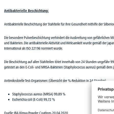
Antibakterielle Beschichtung:
Antibakterielle Beschichtung der Stahlteile für Ihre Gesundheit mithilfe der Silber
Die besondere Pulverbeschichtung verhindert die Ausbreitung von gefährlichen
und Bakterien. Die antibakterielle Aktivität und Wirksamkeit wurde gemäß der japa
International als ISO 22196 normiert wurde.
Die Beschichtung auf allen Stahlteilen tötet innerhalb von 24 Stunden ungefähr 9
getestet an den E-Coli- und MRSA-Bakterien (Staphylococcus aureus) gemäß dem j
Antimikrobielle Test-Organismen: (Übersicht der %-Reduktion in 24 Stunden)
Staphylococcus aureus (MRSA) 99,89 %
Escherichia coli (E-Coli) 99,72 %
Quelle: IBA Kimya Powder Coatings, 20.04.2020