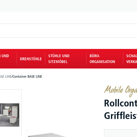
R UND
STÜHLE UND
BÜRO-
SCHA
DREHSTÜHLE
SITZMÖBEL
ORGANISATION
VERKA
SE LINE
/
Container BASE LINE
Mobile Orga
Rollcon
Grifflei