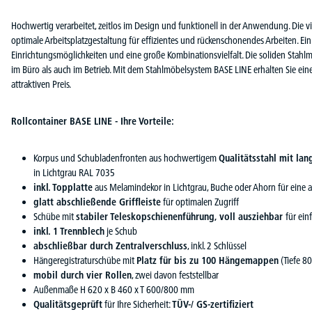
Hochwertig verarbeitet, zeitlos im Design und funktionell in der Anwendung. Die vi
optimale Arbeitsplatzgestaltung für effizientes und rückenschonendes Arbeiten. Ei
Einrichtungsmöglichkeiten und eine große Kombinationsvielfalt. Die soliden Stahlm
im Büro als auch im Betrieb. Mit dem Stahlmöbelsystem BASE LINE erhalten Sie ein
attraktiven Preis.
Rollcontainer BASE LINE - Ihre Vorteile:
Korpus und Schubladenfronten aus hochwertigem
Qualitätsstahl mit lan
in Lichtgrau RAL 7035
inkl. Topplatte
aus Melamindekor in Lichtgrau, Buche oder Ahorn für eine 
glatt abschließende Griffleiste
für optimalen Zugriff
Schübe mit
stabiler Teleskopschienenführung, voll ausziehbar
für ein
inkl. 1 Trennblech
je Schub
abschließbar durch Zentralverschluss
, inkl. 2 Schlüssel
Hängeregistraturschübe mit
Platz für bis zu 100 Hängemappen
(Tiefe 8
mobil durch vier Rollen
, zwei davon feststellbar
Außenmaße H 620 x B 460 x T 600/800 mm
Qualitätsgeprüft
für Ihre Sicherheit:
TÜV-/ GS-zertifiziert