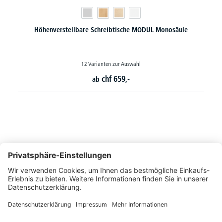
Monosäule
Klapptisch MODUL mit Rollen und T-Fuß Gestell
24 Varianten zur Auswahl
chf
516,-
ab
So erreichen Sie uns
Montags bis Freitags von 08:30 - 17:00 Uhr
+41 44 240 / 11 55
+41 44 240 / 11 57
info@office-trade.ch
Oder über unser
Kontaktformular
.