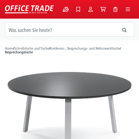
alt springen
Home
/
Schreibtische und Tische
/
Konferenz-, Besprechungs- und Mehrzwecktische
/
Besprechungstische
Bildergalerie überspringen