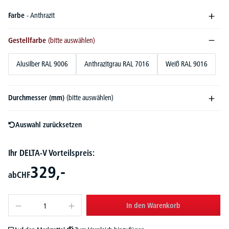
Farbe
- Anthrazit
Gestellfarbe
(bitte auswählen)
Alusilber RAL 9006
Anthrazitgrau RAL 7016
Weiß RAL 9016
Durchmesser (mm)
(bitte auswählen)
Auswahl zurücksetzen
Ihr DELTA-V Vorteilspreis:
329,-
ab
CHF
In den Warenkorb