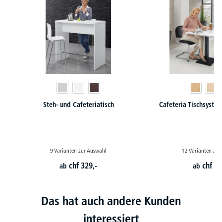
Steh- und Cafeteriatisch
Cafeteria Tischsyst
9 Varianten zur Auswahl
12 Varianten zur
chf
329,-
chf
21
ab
ab
Das hat auch andere Kunden
interessiert