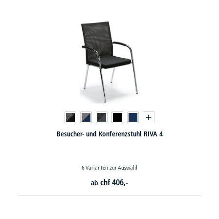
uhl RIVA 4
Besucherstuhl FLORA II - Echt-/Kunstle
ahl
4 Varianten zur Auswahl
chf
110,-
ab