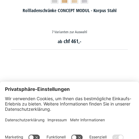
Rollladenschränke MULTI MODUL
36 Varianten zur Auswahl
chf
373,-
ab
So erreichen Sie uns
Montags bis Freitags von 08:30 - 17:00 Uhr
+41 44 240 / 11 55
+41 44 240 / 11 57
info@office-trade.ch
Oder über unser
Kontaktformular
.