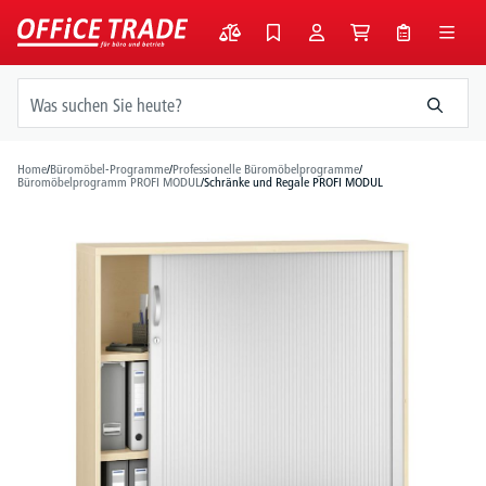
alt springen
Home
/
Büromöbel-Programme
/
Professionelle Büromöbelprogramme
/
Büromöbelprogramm PROFI MODUL
/
Schränke und Regale PROFI MODUL
Bildergalerie überspringen