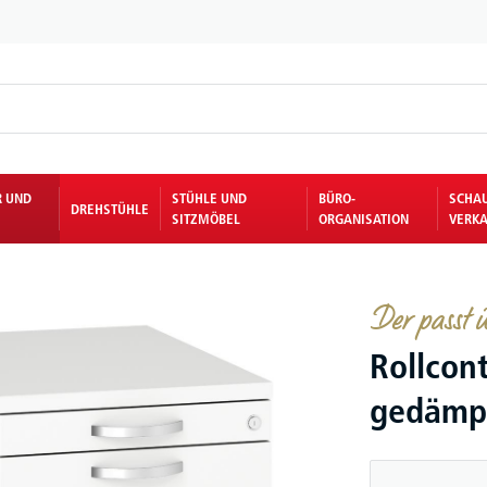
R UND
STÜHLE UND
BÜRO-
SCHA
DREHSTÜHLE
SITZMÖBEL
ORGANISATION
VERKA
Der passt ü
Rollcon
gedämpf