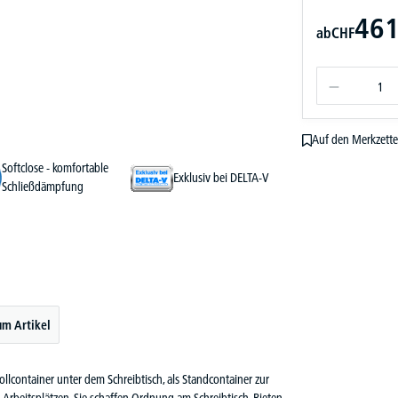
461
ab
CHF
Auf den Merkzette
Softclose - komfortable
Exklusiv bei DELTA-V
Schließdämpfung
um Artikel
ollcontainer unter dem Schreibtisch, als Standcontainer zur
 Arbeitsplätzen. Sie schaffen Ordnung am Schreibtisch. Bieten