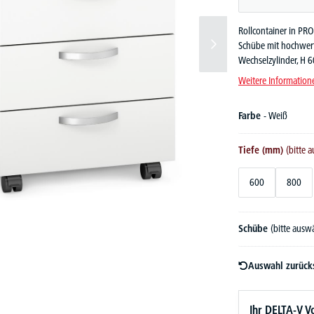
Rollcontainer in PR
Schübe mit hochwerti
Wechselzylinder, H 
Weitere Information
Farbe
- Weiß
Tiefe (mm)
(bitte 
600
800
Schübe
(bitte ausw
Auswahl zurück
Ihr DELTA-V Vo