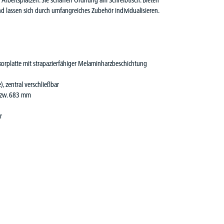
nd lassen sich durch umfangreiches Zubehör individualisieren.
orplatte mit strapazierfähiger Melaminharzbeschichtung
), zentral verschließbar
bzw. 683 mm
r