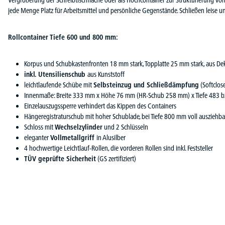
jede Menge Platz für Arbeitsmittel und persönliche Gegenstände. Schließen leise u
Rollcontainer Tiefe 600 und 800 mm:
Korpus und Schubkastenfronten 18 mm stark, Topplatte 25 mm stark, aus Dek
inkl. Utensilienschub
aus Kunststoff
leichtlaufende Schübe mit
Selbsteinzug und Schließdämpfung
(Softclose
Innenmaße: Breite 333 mm x Höhe 76 mm (HR-Schub 258 mm) x Tiefe 483 
Einzelauszugssperre verhindert das Kippen des Containers
Hängeregistraturschub mit hoher Schublade, bei Tiefe 800 mm voll ausziehba
Schloss mit
Wechselzylinder
und 2 Schlüsseln
eleganter
Vollmetallgriff
in Alusilber
4 hochwertige Leichtlauf-Rollen, die vorderen Rollen sind inkl. Feststeller
TÜV geprüfte Sicherheit
(GS zertifiziert)