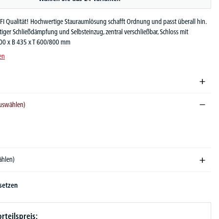
OFI Qualität! Hochwertige Stauraumlösung schafft Ordnung und passt überall hin.
ger Schließdämpfung und Selbsteinzug, zentral verschließbar, Schloss mit
600 x B 435 x T 600/800 mm
en
auswählen)
ählen)
setzen
rteilspreis: