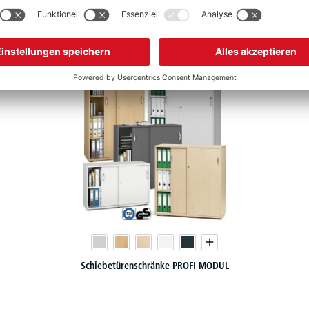
chf
241,-
ab
Schiebetürenschränke PROFI MODUL