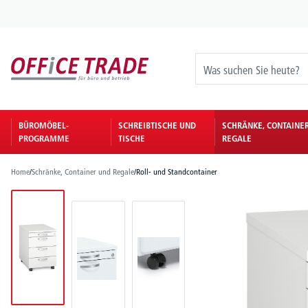
springen
Zur Hauptnavigation springen
BÜROMÖBEL-
SCHREIBTISCHE UND
SCHRÄNKE, CONTAINE
PROGRAMME
TISCHE
REGALE
Home
/
Schränke, Container und Regale
/
Roll- und Standcontainer
Bildergalerie überspringen