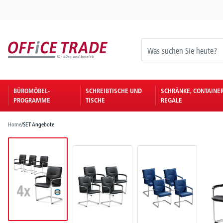
springen
Zur Hauptnavigation springen
BÜROMÖBEL-
SCHREIBTISCHE UND
SCHRÄNKE, CONTAINE
PROGRAMME
TISCHE
REGALE
Home
/
SET Angebote
Bildergalerie überspringen