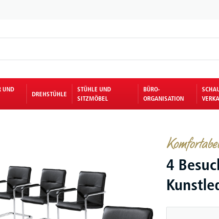
R UND
STÜHLE UND
BÜRO-
SCHA
DREHSTÜHLE
SITZMÖBEL
ORGANISATION
VERKA
Komfortabel 
4 Besuc
Kunstle