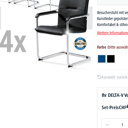
Besucherstuhl mit ve
Kunstleder gepolster
Komfortabel & stilvol
Weitere Information
Farbe
(bitte auswäh
Blau
Schwarz
Auswahl zurück
Ihr DELTA-V Vo
Set-Preis
CHF