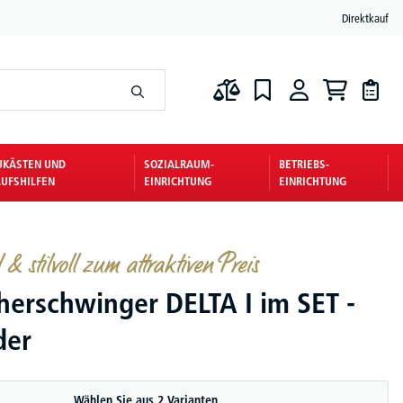
Direktkauf
UKÄSTEN UND
SOZIALRAUM-
BETRIEBS-
UFSHILFEN
EINRICHTUNG
EINRICHTUNG
& stilvoll zum attraktiven Preis
herschwinger DELTA I im SET -
der
Wählen Sie aus 2 Varianten