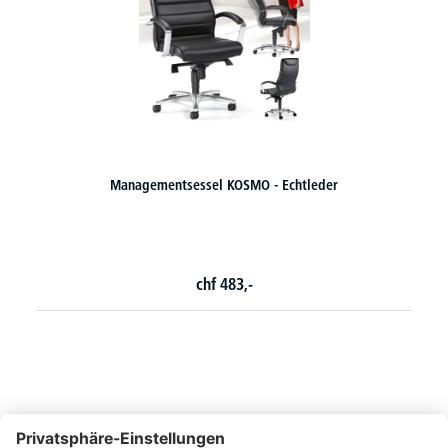
Managementsessel KOSMO - Echtleder
Chefse
chf
483,-
So erreichen Sie uns