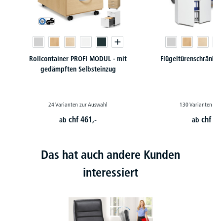
Rollcontainer PROFI MODUL - mit
Flügeltürenschränk
gedämpften Selbsteinzug
24 Varianten zur Auswahl
130 Varianten zu
chf
461,-
chf
24
ab
ab
Das hat auch andere Kunden
interessiert