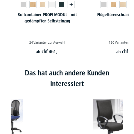
Rollcontainer PROFI MODUL - mit
Flügeltürenschränk
gedämpften Selbsteinzug
24 Varianten zur Auswahl
130 Varianten zu
chf
461,-
chf
24
ab
ab
Das hat auch andere Kunden
interessiert