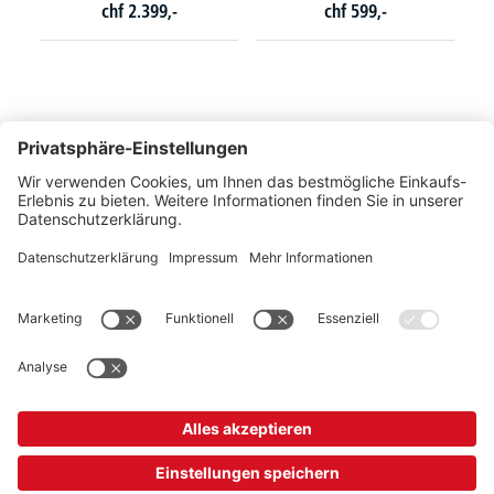
chf
2.399,-
chf
599,-
So erreichen Sie uns
Montags bis Freitags von 08:30 - 17:00 Uhr
+41 44 240 / 11 55
+41 44 240 / 11 57
info@office-trade.ch
Oder über unser
Kontaktformular
.
OFFICE TRADE
Unser Angebot richtet sich ausschließlich an Industrie, Handel, Gewerbe und
vergleichbare Institutionen.
* Alle Preise verstehen sich zzgl. gesetzlicher MwSt.