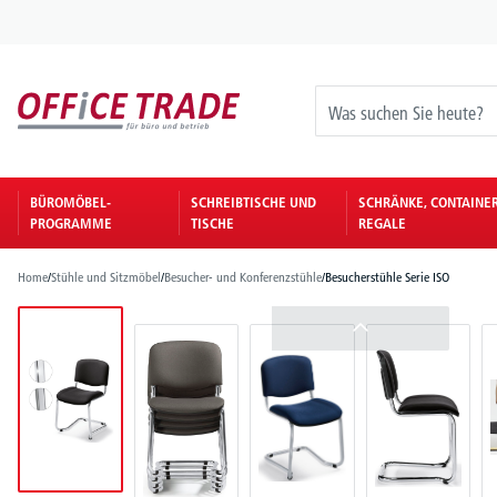
springen
Zur Hauptnavigation springen
BÜROMÖBEL-
SCHREIBTISCHE UND
SCHRÄNKE, CONTAINE
PROGRAMME
TISCHE
REGALE
Home
/
Stühle und Sitzmöbel
/
Besucher- und Konferenzstühle
/
Besucherstühle Serie ISO
Bildergalerie überspringen