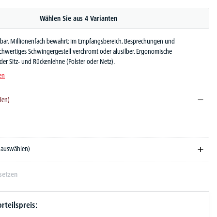
Wählen Sie aus 4 Varianten
elbar. Millionenfach bewährt: im Empfangsbereich, Besprechungen und
chwertiges Schwingergestell verchromt oder alusilber, Ergonomische
der Sitz- und Rückenlehne (Polster oder Netz).
en
len)
e auswählen)
setzen
rteilspreis: