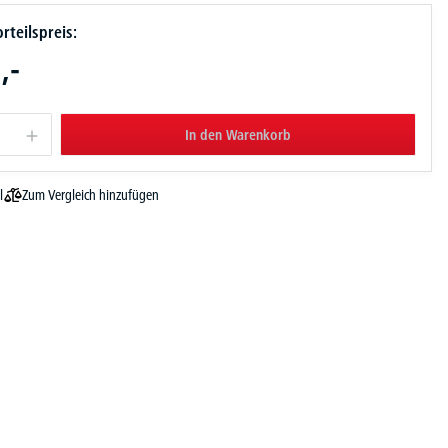
rteilspreis:
,-
In den Warenkorb
Zum Vergleich hinzufügen
l