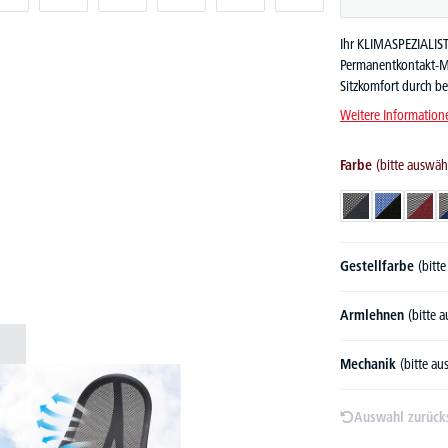
Ihr KLIMASPEZIALIST
Permanentkontakt-Me
Sitzkomfort durch b
Weitere Information
Farbe
(bitte auswäh
Schwarz/Anthrazi
Schwarz/Bl
Schw
Gestellfarbe
(bitt
Armlehnen
(bitte 
Mechanik
(bitte a
Auswahl zurück