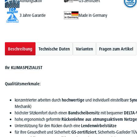
Atmungsaktiv
GS-zertifiziert
3 Jahre Garantie
Made in Germany
Beschreibung
Technische Daten
Varianten
Fragen zum Artikel
Ihr KLIMASPEZIALIST
Qualitätsmerkmale:
konzentrierter arbeiten durch
hochwertige
und individuell einstellbare
Syn
Mechanik)
höchster Sitzkomfort durch einen
Bandscheibensitz
mit bequemer
DELTA-
hohe, ergonomisch geformte
Rückenlehne aus atmungsaktivem Netzge
Unterstützung für den Rücken durch eine
Lendenwirbelstütze
für Ihre Gesundheit und Sicherheit:
GS-zertifiziert
, Sicherheits-Gasfeder TÜ