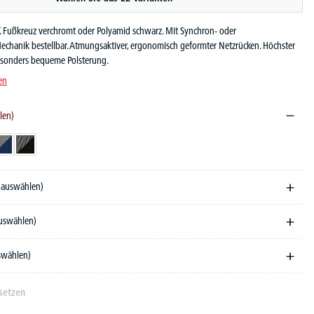
. Fußkreuz verchromt oder Polyamid schwarz. Mit Synchron- oder
chanik bestellbar. Atmungsaktiver, ergonomisch geformter Netzrücken. Höchster
esonders bequeme Polsterung.
en
len)
t
au
arz/Bordeaux
Schwarz/Dunkelblau
Schwarz/Schwarz
e auswählen)
auswählen)
uswählen)
setzen