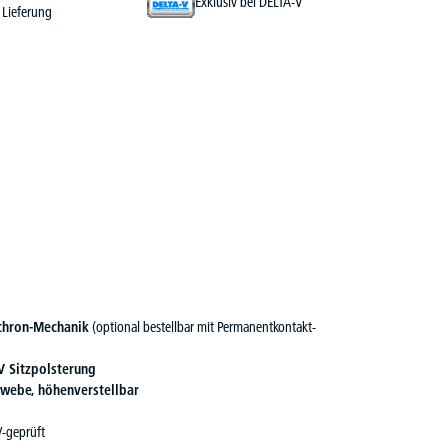
Exklusiv bei DELTA-V
Lieferung
chron-Mechanik
(optional bestellbar mit Permanentkontakt-
V Sitzpolsterung
webe, höhenverstellbar
V-geprüft