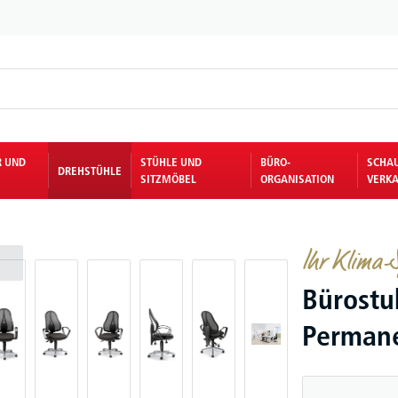
R UND
STÜHLE UND
BÜRO-
SCHA
DREHSTÜHLE
SITZMÖBEL
ORGANISATION
VERKA
Ihr Klima-S
Bürostu
Permane