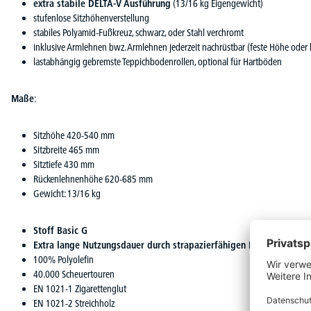
extra stabile DELTA-V Ausführung
(13/16 kg Eigengewicht)
stufenlose Sitzhöhenverstellung
stabiles Polyamid-Fußkreuz, schwarz, oder Stahl verchromt
inklusive Armlehnen bwz. Armlehnen jederzeit nachrüstbar (feste Höhe oder 
lastabhängig gebremste Teppichbodenrollen, optional für Hartböden
Maße
:
Sitzhöhe 420-540 mm
Sitzbreite 465 mm
Sitztiefe 430 mm
Rückenlehnenhöhe 620-685 mm
Gewicht: 13/16 kg
Stoff Basic G
Extra lange Nutzungsdauer durch strapazierfähigen Bezugsstoff:
100% Polyolefin
40.000 Scheuertouren
EN 1021-1 Zigarettenglut
EN 1021-2 Streichholz