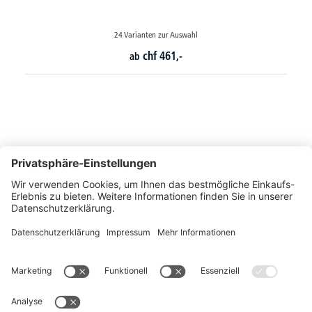
24 Varianten zur Auswahl
chf
461,-
ab
So erreichen Sie uns
Montags bis Freitags von 08:30 - 17:00 Uhr
+41 44 240 / 11 55
+41 44 240 / 11 57
info@office-trade.ch
Oder über unser
Kontaktformular
.
OFFICE TRADE