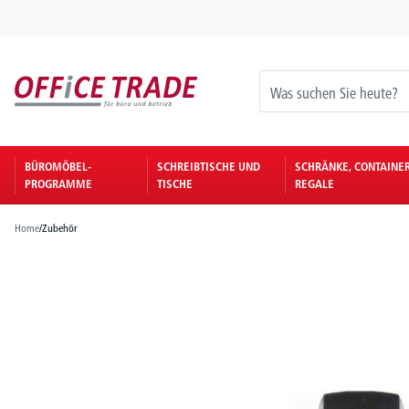
springen
Zur Hauptnavigation springen
BÜROMÖBEL-
SCHREIBTISCHE UND
SCHRÄNKE, CONTAINE
PROGRAMME
TISCHE
REGALE
Home
/
Zubehör
Bildergalerie überspringen