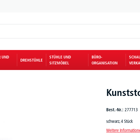
R UND
STÜHLE UND
BÜRO-
SCHA
DREHSTÜHLE
SITZMÖBEL
ORGANISATION
VERKA
Kunststo
Best.-Nr.:
277713
schwarz, 4 Stück
Weitere Information