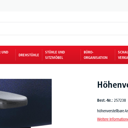
R UND
STÜHLE UND
BÜRO-
SCHA
DREHSTÜHLE
SITZMÖBEL
ORGANISATION
VERKA
Höhenve
Best.-Nr.:
257238
höhenverstellbare Ar
Weitere Information