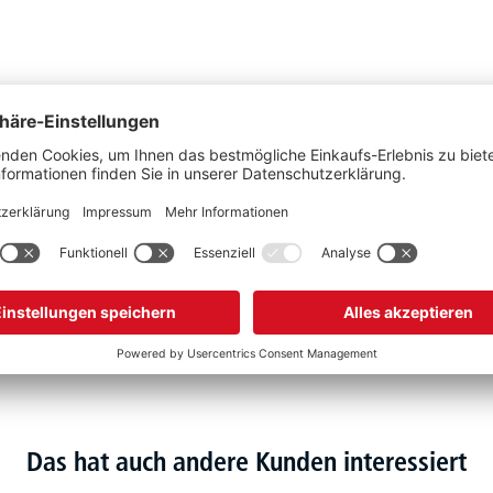
Schwarz
320
mm
2
kg
Polyamid
Stück
Das hat auch andere Kunden interessiert