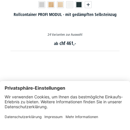
Rollcontainer PROFI MODUL - mit gedämpften Selbsteinzug
24 Varianten zur Auswahl
chf
461,-
ab
So erreichen Sie uns
Montags bis Freitags von 08:30 - 17:00 Uhr
+41 44 240 / 11 55
+41 44 240 / 11 57
info@office-trade.ch
Oder über unser
Kontaktformular
.