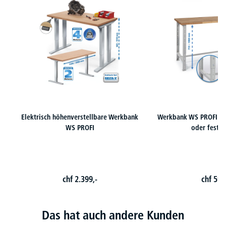
Elektrisch höhenverstellbare Werkbank
Werkbank WS PROFI - h
WS PROFI
oder feste
chf
2.399,-
chf
599
Das hat auch andere Kunden