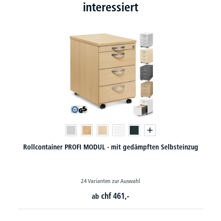
interessiert
dämpften Selbsteinzug
Flügeltürenschränke PROFI MO
ahl
130 Varianten zur Auswahl
chf
241,-
ab