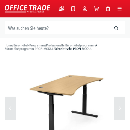
alt springen
Home
/
Büromöbel-Programme
/
Professionelle Büromöbelprogramme
/
Büromöbelprogramm PROFI MODUL
/
Schreibtische PROFI MODUL
Bildergalerie überspringen