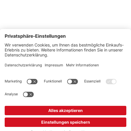
So erreichen Sie uns
Montags bis Freitags von 08:30 - 17:00 Uhr
+41 44 240 / 11 55
+41 44 240 / 11 57
info@office-trade.ch
Oder über unser
Kontaktformular
.
OFFICE TRADE
Unser Angebot richtet sich ausschließlich an Industrie, Handel, Gewerbe und
vergleichbare Institutionen.
* Alle Preise verstehen sich zzgl. gesetzlicher MwSt.