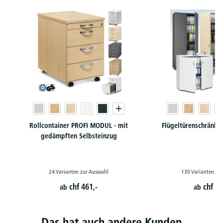
Rollcontainer PROFI MODUL - mit
Flügeltürenschränk
gedämpften Selbsteinzug
24 Varianten zur Auswahl
130 Varianten zu
chf
461,-
chf
24
ab
ab
Das hat auch andere Kunden