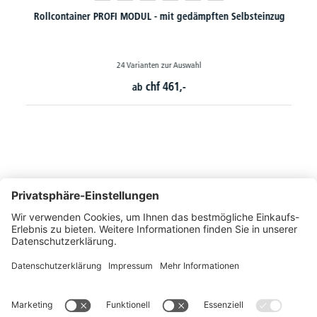
Rollcontainer PROFI MODUL - mit gedämpften Selbsteinzug
24 Varianten zur Auswahl
chf
461,-
ab
So erreichen Sie uns
Montags bis Freitags von 08:30 - 17:00 Uhr
+41 44 240 / 11 55
+41 44 240 / 11 57
info@office-trade.ch
Oder über unser
Kontaktformular
.