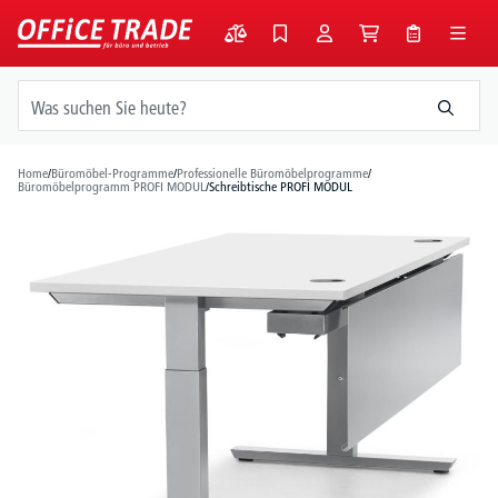
alt springen
Home
/
Büromöbel-Programme
/
Professionelle Büromöbelprogramme
/
Büromöbelprogramm PROFI MODUL
/
Schreibtische PROFI MODUL
Bildergalerie überspringen