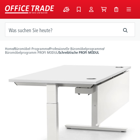
alt springen
Home
/
Büromöbel-Programme
/
Professionelle Büromöbelprogramme
/
Büromöbelprogramm PROFI MODUL
/
Schreibtische PROFI MODUL
Bildergalerie überspringen