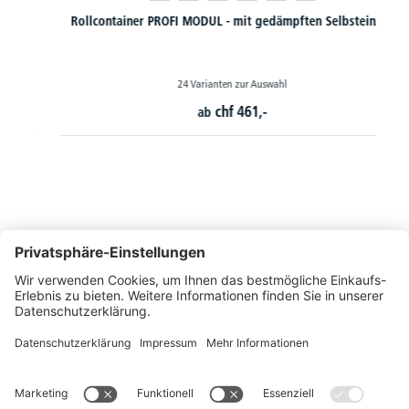
Rollcontainer PROFI MODUL - mit gedämpften Selbsteinzug
24 Varianten zur Auswahl
chf
461,-
ab
So erreichen Sie uns
Montags bis Freitags von 08:30 - 17:00 Uhr
+41 44 240 / 11 55
+41 44 240 / 11 57
info@office-trade.ch
Oder über unser
Kontaktformular
.