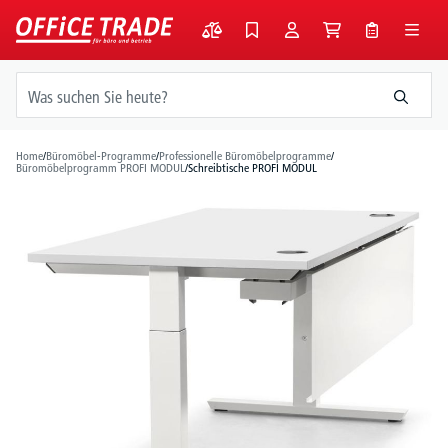
alt springen
Home
/
Büromöbel-Programme
/
Professionelle Büromöbelprogramme
/
Büromöbelprogramm PROFI MODUL
/
Schreibtische PROFI MODUL
Bildergalerie überspringen