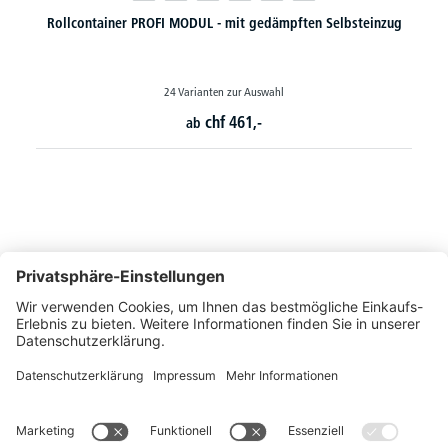
Rollcontainer PROFI MODUL - mit gedämpften Selbsteinzug
24 Varianten zur Auswahl
chf
461,-
ab
So erreichen Sie uns
Montags bis Freitags von 08:30 - 17:00 Uhr
+41 44 240 / 11 55
+41 44 240 / 11 57
info@office-trade.ch
Oder über unser
Kontaktformular
.