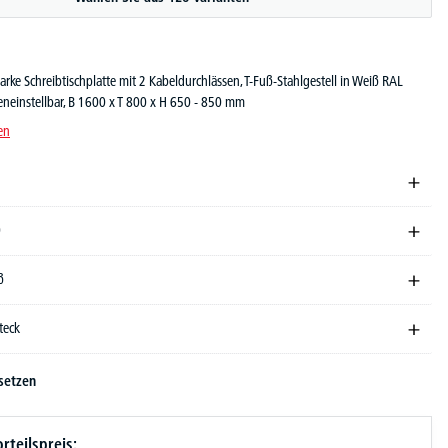
rke Schreibtischplatte mit 2 Kabeldurchlässen, T-Fuß-Stahlgestell in Weiß RAL
eneinstellbar, B 1600 x T 800 x H 650 - 850 mm
en
0
ß
teck
setzen
rteilspreis: