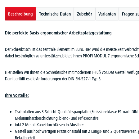
Beschreibung
Technische Daten
Zubehör
Varianten
Fragen z
Die perfekte Basis ergonomischer Arbeitsplatzgestaltung
Der Schreibtisch ist das zentrale Element im Büro. Hier wird die meiste Zeit verbra
dabei bestmöglich zu unterstützen, bietet Ihnen PROFI MODUL 7 ergonomische Sch
Hier stellen wir Ihnen die Schreibtische mit modernen T-Fuß vor. Das Gestell ver
Damit erfüllt es die Anforderungen der DIN EN-527-1 Typ B.
Ihre Vorteile:
Tischplatten aus 3-Schicht-Qualitätsspanplatte (Emissionsklasse E1 nach DIN
Melaminharzbeschichtung, blend- und reflexionsfrei
inkl. 2 Metall-Kabeldurchlässen in Alusilber
Gestell aus hochwertigen Präzisionsstahl mit 2 Längs- und 2 Quertraversen, g
Belastbarkeit