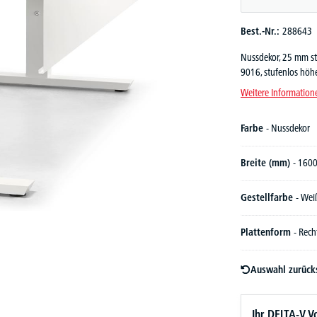
Best.-Nr.:
288643
Nussdekor, 25 mm sta
9016, stufenlos höh
Weitere Information
Farbe
- Nussdekor
Breite (mm)
- 160
Gestellfarbe
- Wei
Plattenform
- Rech
Auswahl zurück
Ihr DELTA-V Vo