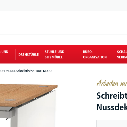
R UND
STÜHLE UND
BÜRO-
SCHA
DREHSTÜHLE
SITZMÖBEL
ORGANISATION
VERKA
ROFI MODUL
/
Schreibtische PROFI MODUL
Arbeiten 
Schreib
Nussdek