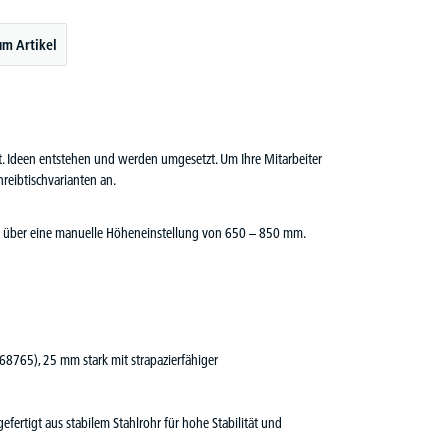
um Artikel
cht. Ideen entstehen und werden umgesetzt. Um Ihre Mitarbeiter
reibtischvarianten an.
fügt über eine manuelle Höheneinstellung von 650 – 850 mm.
 68765), 25 mm stark mit strapazierfähiger
efertigt aus stabilem Stahlrohr für hohe Stabilität und