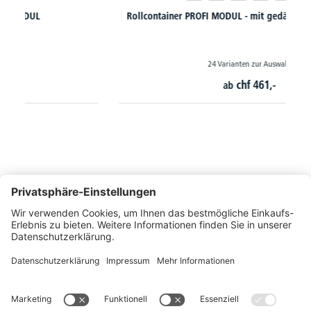
Rollcontainer PROFI MODUL - mit gedämpften Selbsteinzug
24 Varianten zur Auswahl
chf
461,-
ab
So erreichen Sie uns
Montags bis Freitags von 08:30 - 17:00 Uhr
+41 44 240 / 11 55
+41 44 240 / 11 57
info@office-trade.ch
Oder über unser
Kontaktformular
.