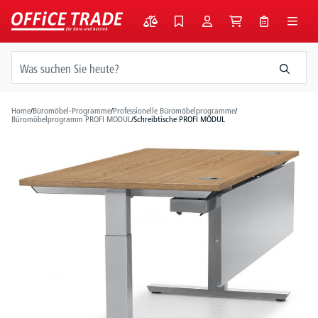
alt springen
Home
/
Büromöbel-Programme
/
Professionelle Büromöbelprogramme
/
Büromöbelprogramm PROFI MODUL
/
Schreibtische PROFI MODUL
Bildergalerie überspringen