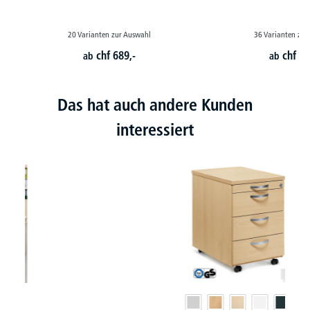
20 Varianten zur Auswahl
36 Varianten zur
chf
689,-
chf
79
ab
ab
Das hat auch andere Kunden
interessiert