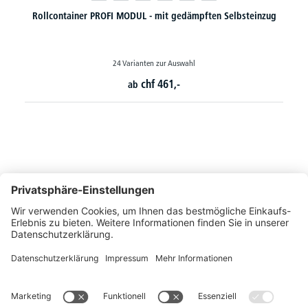
Rollcontainer PROFI MODUL - mit gedämpften Selbsteinzug
24 Varianten zur Auswahl
chf
461,-
ab
So erreichen Sie uns
Montags bis Freitags von 08:30 - 17:00 Uhr
+41 44 240 / 11 55
+41 44 240 / 11 57
info@office-trade.ch
Oder über unser
Kontaktformular
.