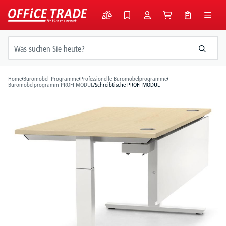
alt springen
Home
/
Büromöbel-Programme
/
Professionelle Büromöbelprogramme
/
Büromöbelprogramm PROFI MODUL
/
Schreibtische PROFI MODUL
Bildergalerie überspringen