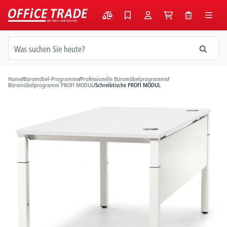
alt springen
Home
/
Büromöbel-Programme
/
Professionelle Büromöbelprogramme
/
Büromöbelprogramm PROFI MODUL
/
Schreibtische PROFI MODUL
Bildergalerie überspringen